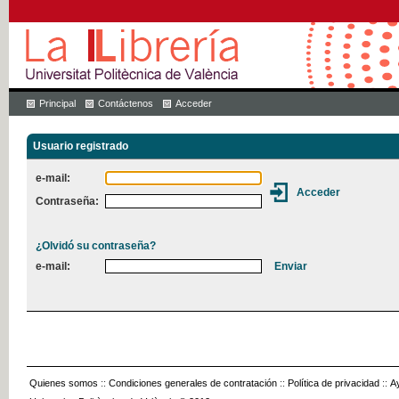
Principal
Contáctenos
Acceder
Usuario registrado
e-mail:
Contraseña:
¿Olvidó su contraseña?
e-mail:
Quienes somos
::
Condiciones generales de contratación
::
Política de privacidad
::
A