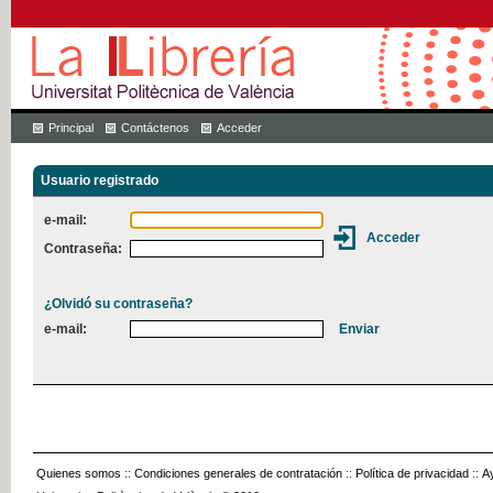
Principal
Contáctenos
Acceder
Usuario registrado
e-mail:
Contraseña:
¿Olvidó su contraseña?
e-mail:
Quienes somos
::
Condiciones generales de contratación
::
Política de privacidad
::
A