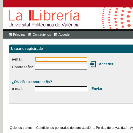
Principal
Contáctenos
Acceder
Usuario registrado
e-mail:
Contraseña:
¿Olvidó su contraseña?
e-mail:
Quienes somos
::
Condiciones generales de contratación
::
Política de privacidad
::
A