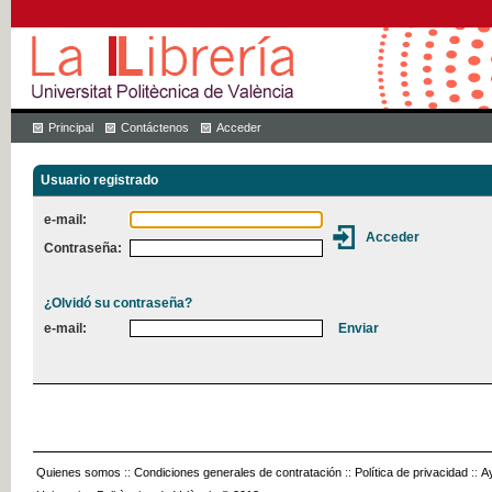
Principal
Contáctenos
Acceder
Usuario registrado
e-mail:
Contraseña:
¿Olvidó su contraseña?
e-mail:
Quienes somos
::
Condiciones generales de contratación
::
Política de privacidad
::
A