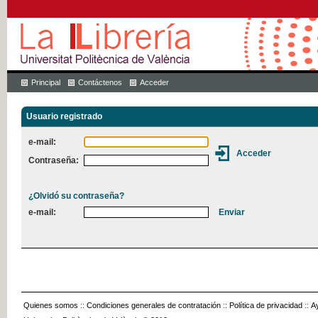
Principal
Contáctenos
Acceder
Usuario registrado
e-mail:
Contraseña:
¿Olvidó su contraseña?
e-mail:
Quienes somos
::
Condiciones generales de contratación
::
Política de privacidad
::
A