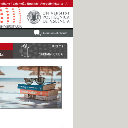
tellano
/
Valencià
/
English
|
Accesibilidad:
a
·
A
Atención al cliente
0 items
ta
Subtotal: 0,00 €