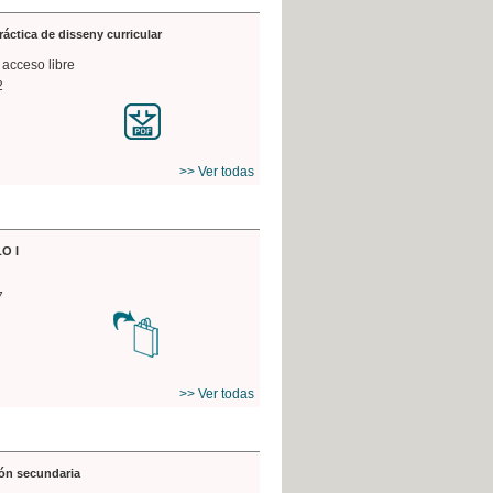
práctica de disseny curricular
 acceso libre
2
>> Ver todas
O I
7
>> Ver todas
ón secundaria