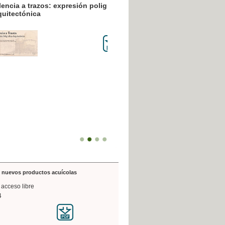
resión poligráfica
de nuevos productos acuícolas
 acceso libre
4