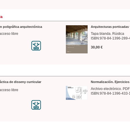
ra
n poligráfica arquitectónica
Arquitecturas porticadas 
acceso libre
Tapa blanda. Rústica
ISBN:978-84-1396-289-
30,00 €
ráctica de disseny curricular
Normalización. Ejercicio
Archivo electrónico. PDF
acceso libre
ISBN:978-84-1396-433-