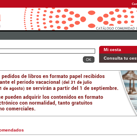
Cas
Mi cesta
Consulta tu ces
omendados