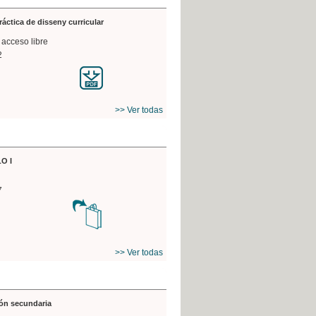
práctica de disseny curricular
 acceso libre
2
>> Ver todas
O I
7
>> Ver todas
ón secundaria