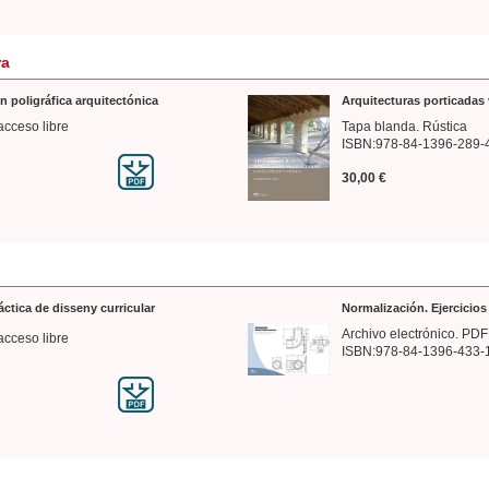
ra
n poligráfica arquitectónica
Arquitecturas porticadas 
acceso libre
Tapa blanda. Rústica
ISBN:978-84-1396-289-
30,00 €
ráctica de disseny curricular
Normalización. Ejercicio
Archivo electrónico. PDF
acceso libre
ISBN:978-84-1396-433-