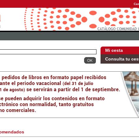
Cas
Mi cesta
Consulta tu ces
omendados