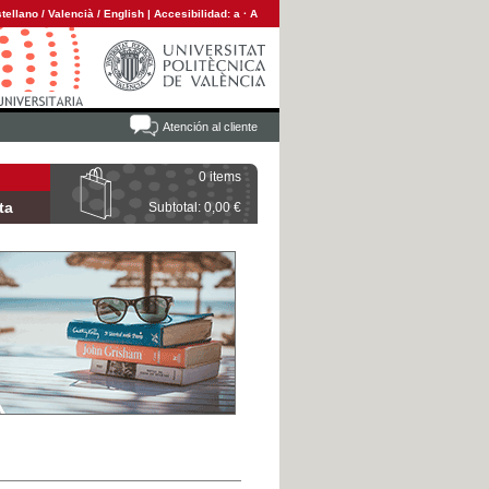
tellano
/
Valencià
/
English
|
Accesibilidad:
a
·
A
Atención al cliente
0 items
ta
Subtotal: 0,00 €