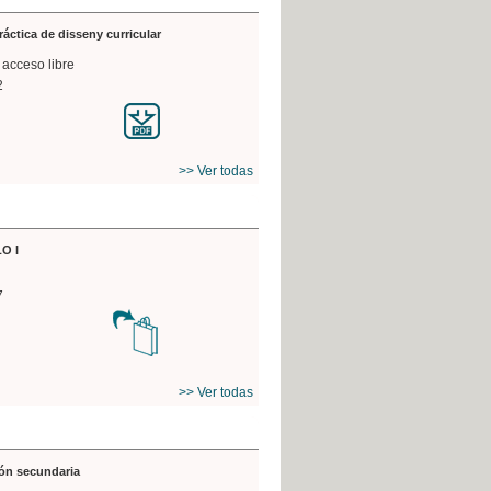
práctica de disseny curricular
 acceso libre
2
>> Ver todas
O I
7
>> Ver todas
ón secundaria