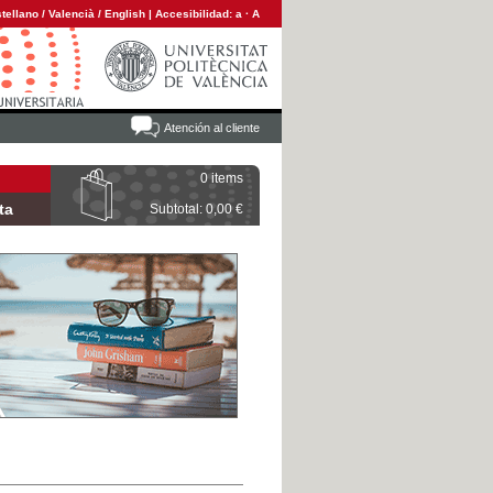
tellano
/
Valencià
/
English
|
Accesibilidad:
a
·
A
Atención al cliente
0 items
ta
Subtotal: 0,00 €