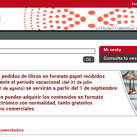
Cas
Mi cesta
Consulta tu ces
omendados