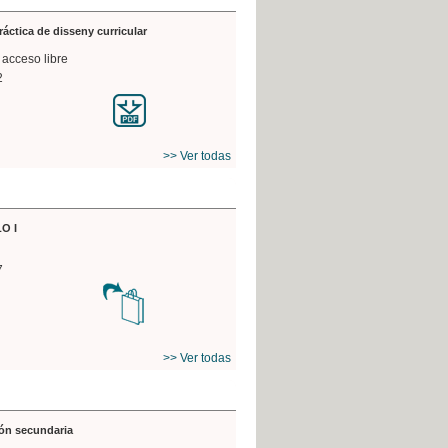
práctica de disseny curricular
 acceso libre
2
>> Ver todas
O I
7
>> Ver todas
ón secundaria