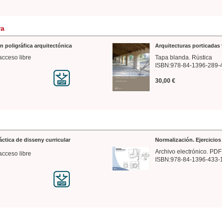
ra
n poligráfica arquitectónica
Arquitecturas porticadas 
acceso libre
Tapa blanda. Rústica
ISBN:978-84-1396-289-
30,00 €
ráctica de disseny curricular
Normalización. Ejercicio
Archivo electrónico. PDF
acceso libre
ISBN:978-84-1396-433-