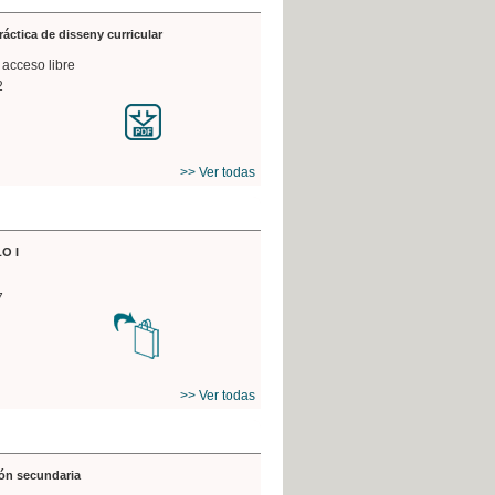
práctica de disseny curricular
 acceso libre
2
>> Ver todas
O I
7
>> Ver todas
ón secundaria