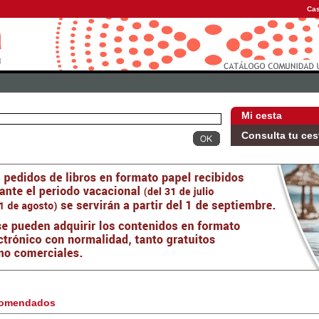
Cas
Mi cesta
Consulta tu ces
omendados