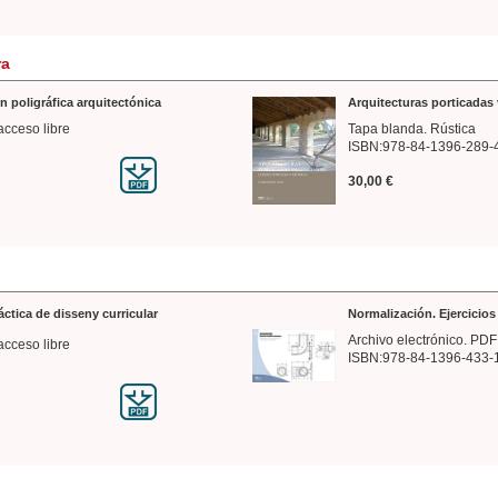
ra
n poligráfica arquitectónica
Arquitecturas porticadas 
acceso libre
Tapa blanda. Rústica
ISBN:978-84-1396-289-
30,00 €
ráctica de disseny curricular
Normalización. Ejercicio
Archivo electrónico. PDF
acceso libre
ISBN:978-84-1396-433-