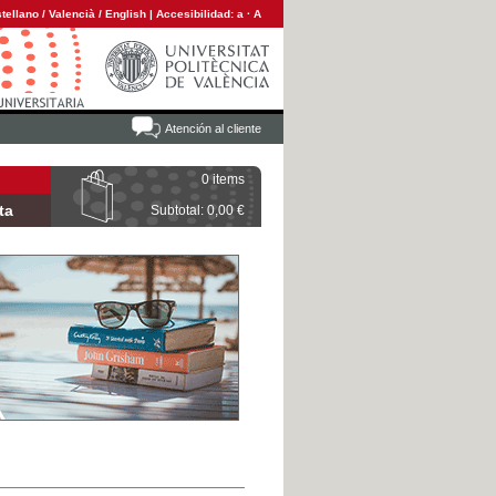
tellano
/
Valencià
/
English
|
Accesibilidad:
a
·
A
Atención al cliente
0 items
ta
Subtotal: 0,00 €