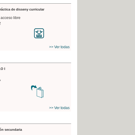
práctica de disseny curricular
 acceso libre
2
>> Ver todas
O I
7
>> Ver todas
ón secundaria