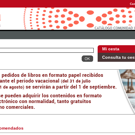
Cas
Mi cesta
Consulta tu ces
omendados