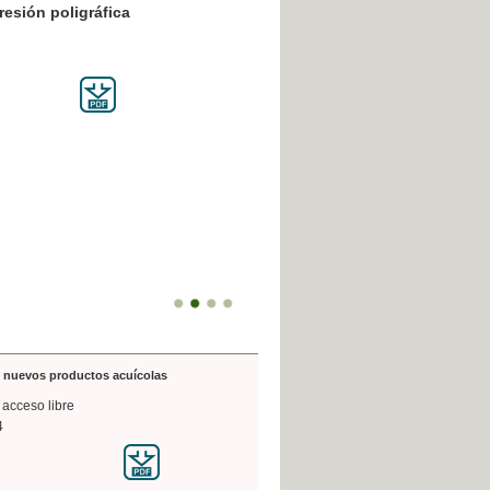
resión poligráfica
1837-1977: La premsa valencianista
Arquitecturas
lonjas, porche
65,00 €
IVA INCLUIDO
de nuevos productos acuícolas
 acceso libre
4