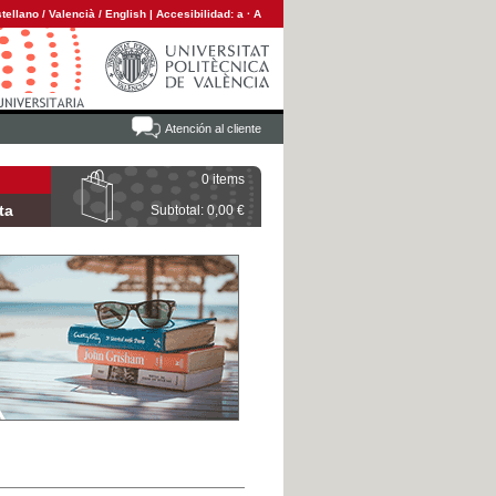
tellano
/
Valencià
/
English
|
Accesibilidad:
a
·
A
Atención al cliente
0 items
ta
Subtotal: 0,00 €