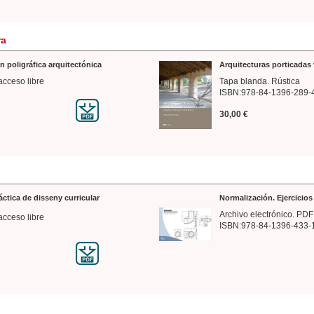
ra
n poligráfica arquitectónica
Arquitecturas porticadas 
acceso libre
Tapa blanda. Rústica
ISBN:978-84-1396-289-
30,00 €
ráctica de disseny curricular
Normalización. Ejercicio
Archivo electrónico. PDF
acceso libre
ISBN:978-84-1396-433-