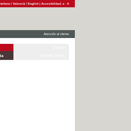
tellano
/
Valencià
/
English
|
Accesibilidad:
a
·
A
Atención al cliente
0 items
ta
Subtotal: 0,00 €