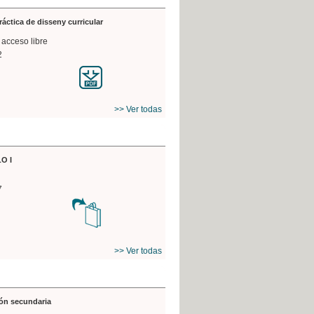
práctica de disseny curricular
 acceso libre
2
>> Ver todas
O I
7
>> Ver todas
ón secundaria