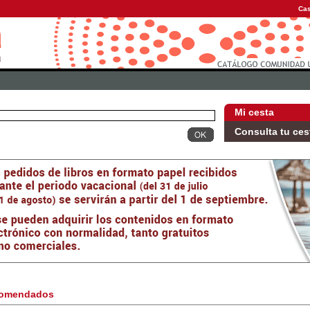
Cas
Mi cesta
Consulta tu ces
omendados