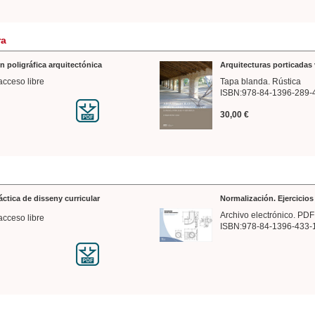
ra
n poligráfica arquitectónica
Arquitecturas porticadas 
acceso libre
Tapa blanda. Rústica
ISBN:978-84-1396-289-
30,00 €
ráctica de disseny curricular
Normalización. Ejercicio
Archivo electrónico. PDF
acceso libre
ISBN:978-84-1396-433-