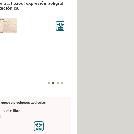
resión poligráfica
de nuevos productos acuícolas
 acceso libre
4