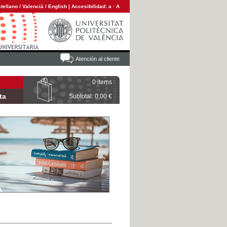
tellano
/
Valencià
/
English
|
Accesibilidad:
a
·
A
Atención al cliente
0 items
ta
Subtotal: 0,00 €