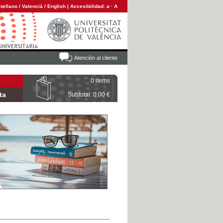
tellano
/
Valencià
/
English
|
Accesibilidad:
a
·
A
Atención al cliente
0 items
ta
Subtotal: 0,00 €