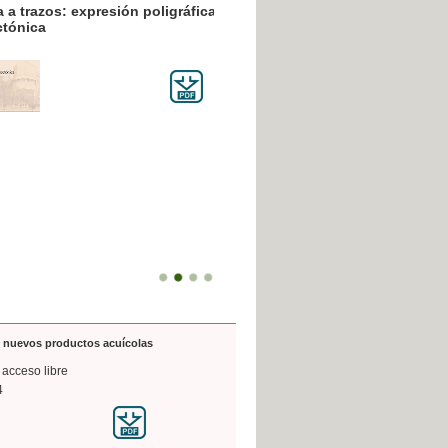
resión poligráfica
de nuevos productos acuícolas
 acceso libre
4