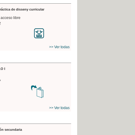
práctica de disseny curricular
 acceso libre
2
>> Ver todas
O I
7
>> Ver todas
ón secundaria