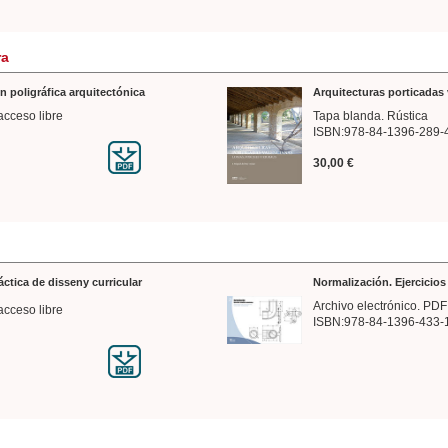
ra
n poligráfica arquitectónica
Arquitecturas porticadas 
acceso libre
Tapa blanda. Rústica
ISBN:978-84-1396-289-
30,00 €
ráctica de disseny curricular
Normalización. Ejercicio
Archivo electrónico. PDF
acceso libre
ISBN:978-84-1396-433-