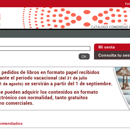
Cas
Mi cesta
Consulta tu ces
omendados