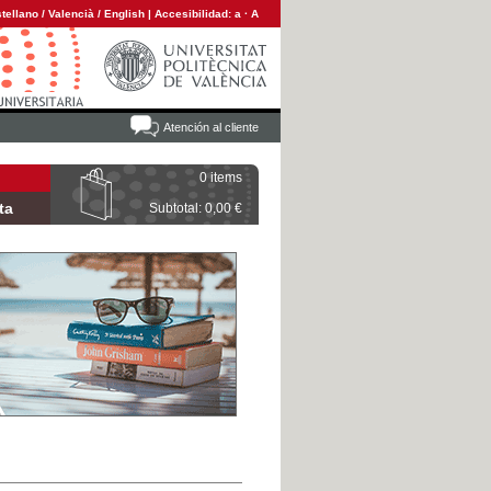
tellano
/
Valencià
/
English
|
Accesibilidad:
a
·
A
Atención al cliente
0 items
ta
Subtotal: 0,00 €