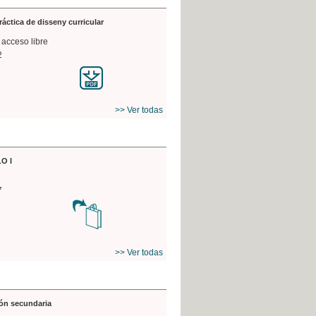
práctica de disseny curricular
 acceso libre
2
>> Ver todas
O I
7
>> Ver todas
ón secundaria