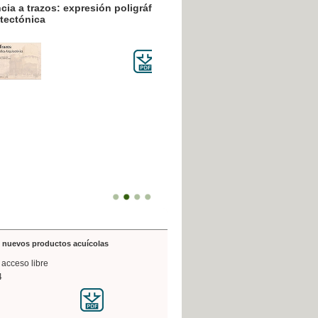
resión poligráfica
de nuevos productos acuícolas
 acceso libre
4