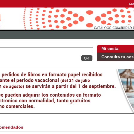
Cas
Mi cesta
Consulta tu ces
omendados