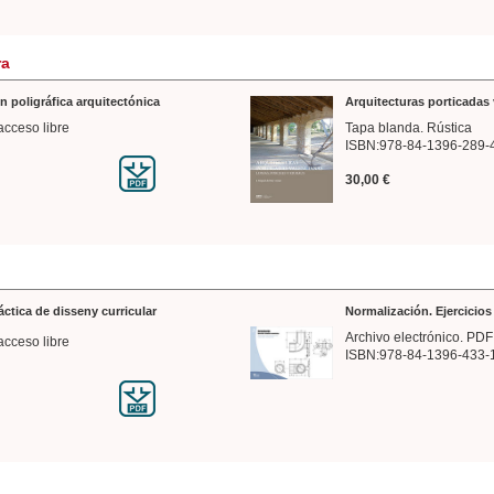
ra
n poligráfica arquitectónica
Arquitecturas porticadas 
acceso libre
Tapa blanda. Rústica
ISBN:978-84-1396-289-
30,00 €
ráctica de disseny curricular
Normalización. Ejercicio
Archivo electrónico. PDF
acceso libre
ISBN:978-84-1396-433-