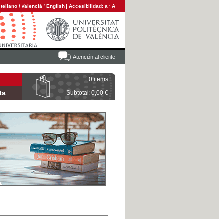
tellano
/
Valencià
/
English
|
Accesibilidad:
a
·
A
Atención al cliente
0 items
ta
Subtotal: 0,00 €