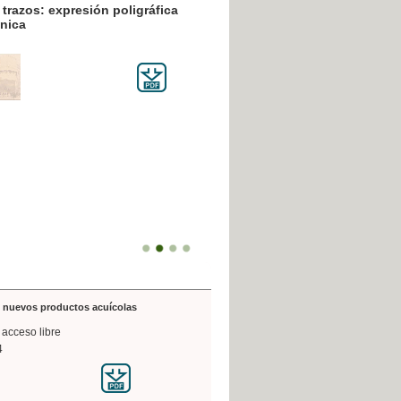
resión poligráfica
de nuevos productos acuícolas
 acceso libre
4