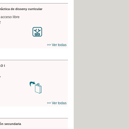
práctica de disseny curricular
 acceso libre
2
>> Ver todas
O I
7
>> Ver todas
ón secundaria