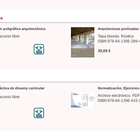
ra
n poligráfica arquitectónica
Arquitecturas porticadas 
acceso libre
Tapa blanda. Rústica
ISBN:978-84-1396-289-
30,00 €
ráctica de disseny curricular
Normalización. Ejercicio
Archivo electrónico. PDF
acceso libre
ISBN:978-84-1396-433-