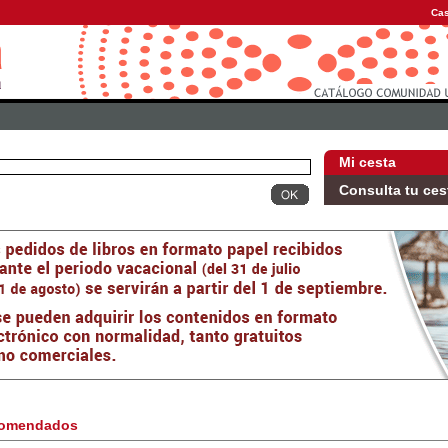
Cas
Mi cesta
Consulta tu ces
omendados