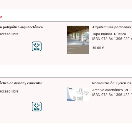
ra
n poligráfica arquitectónica
Arquitecturas porticadas 
acceso libre
Tapa blanda. Rústica
ISBN:978-84-1396-289-
30,00 €
ráctica de disseny curricular
Normalización. Ejercicio
Archivo electrónico. PDF
acceso libre
ISBN:978-84-1396-433-