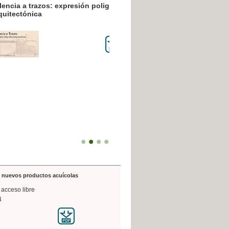
resión poligráfica
de nuevos productos acuícolas
 acceso libre
4