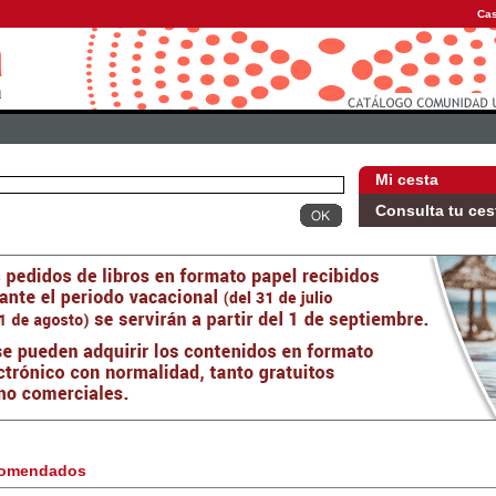
Cas
Mi cesta
Consulta tu ces
omendados