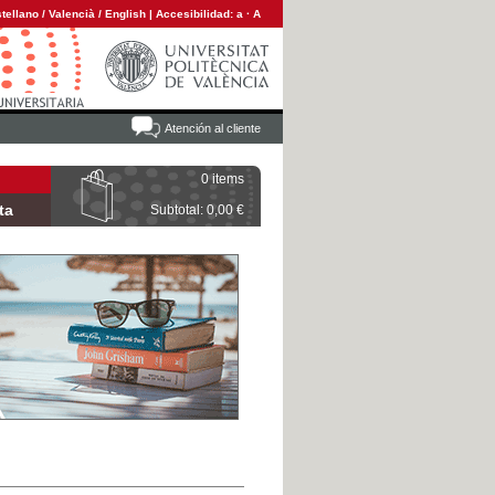
tellano
/
Valencià
/
English
|
Accesibilidad:
a
·
A
Atención al cliente
0 items
ta
Subtotal: 0,00 €