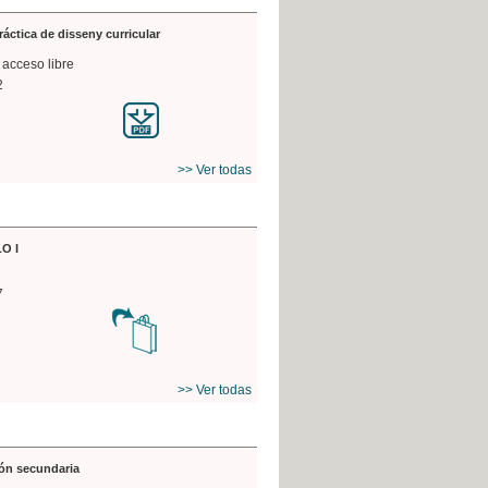
práctica de disseny curricular
 acceso libre
2
>> Ver todas
O I
7
>> Ver todas
ón secundaria