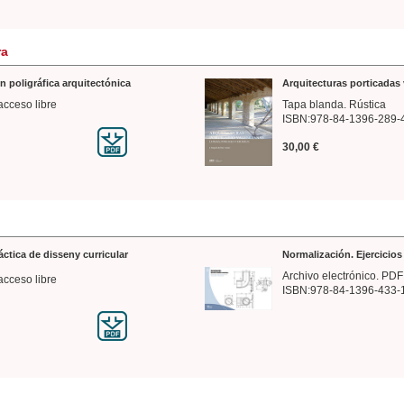
ra
n poligráfica arquitectónica
Arquitecturas porticadas 
acceso libre
Tapa blanda. Rústica
ISBN:978-84-1396-289-
30,00 €
ráctica de disseny curricular
Normalización. Ejercicio
Archivo electrónico. PDF
acceso libre
ISBN:978-84-1396-433-