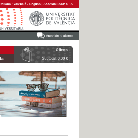
tellano
/
Valencià
/
English
|
Accesibilidad:
a
·
A
Atención al cliente
0 items
ta
Subtotal: 0,00 €