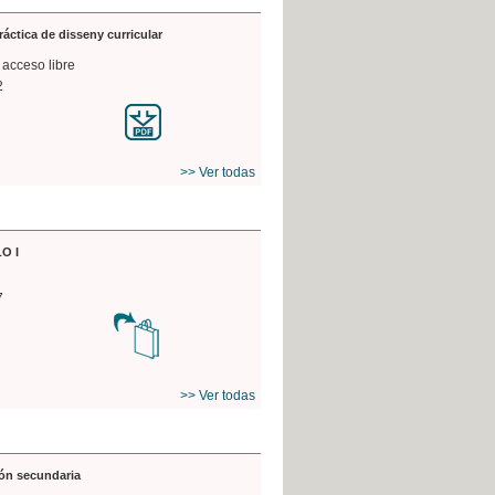
práctica de disseny curricular
 acceso libre
2
>> Ver todas
O I
7
>> Ver todas
ón secundaria