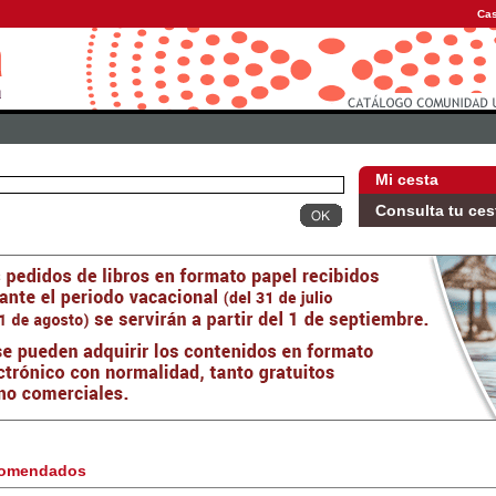
Cas
Mi cesta
Consulta tu ces
omendados