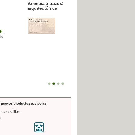
resión poligráfica
de nuevos productos acuícolas
 acceso libre
4