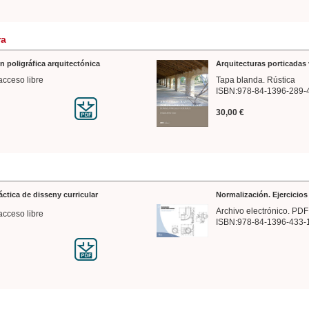
ra
n poligráfica arquitectónica
Arquitecturas porticadas 
acceso libre
Tapa blanda. Rústica
ISBN:978-84-1396-289-
30,00 €
ráctica de disseny curricular
Normalización. Ejercicio
Archivo electrónico. PDF
acceso libre
ISBN:978-84-1396-433-