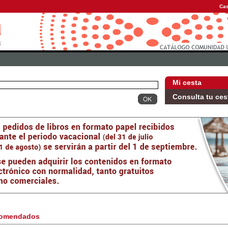
Cas
Mi cesta
Consulta tu ces
omendados