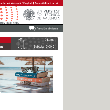
tellano
/
Valencià
/
English
|
Accesibilidad:
a
·
A
Atención al cliente
0 items
ta
Subtotal: 0,00 €