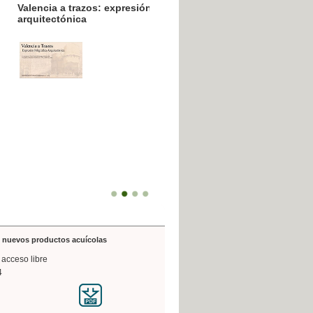
resión poligráfica
de nuevos productos acuícolas
 acceso libre
4