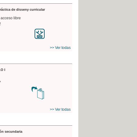
práctica de disseny curricular
 acceso libre
2
>> Ver todas
O I
7
>> Ver todas
ón secundaria