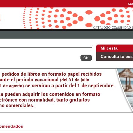
Cas
Mi cesta
Consulta tu ces
omendados