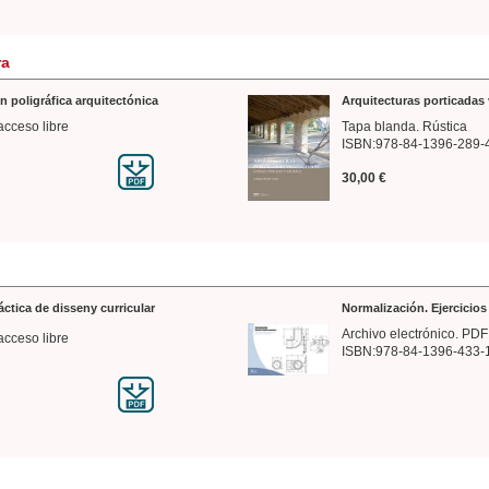
ra
n poligráfica arquitectónica
Arquitecturas porticadas 
acceso libre
Tapa blanda. Rústica
ISBN:978-84-1396-289-
30,00 €
ráctica de disseny curricular
Normalización. Ejercicio
Archivo electrónico. PDF
acceso libre
ISBN:978-84-1396-433-