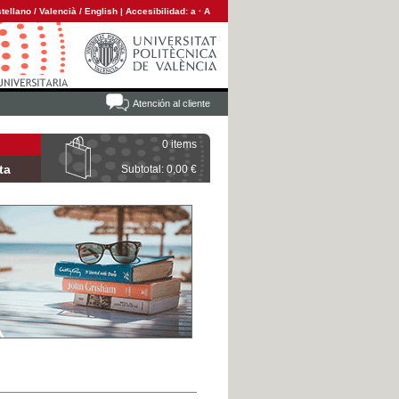
tellano
/
Valencià
/
English
|
Accesibilidad:
a
·
A
Atención al cliente
0 items
ta
Subtotal: 0,00 €