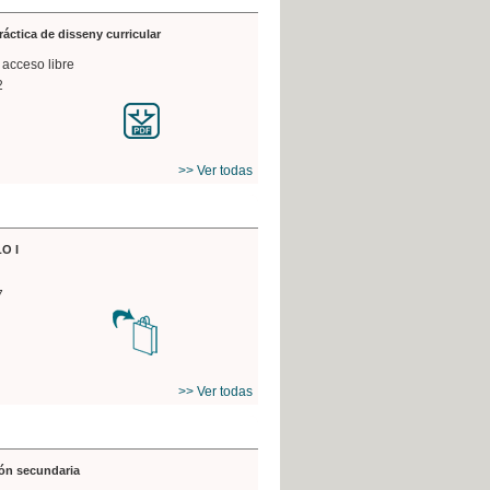
práctica de disseny curricular
 acceso libre
2
>> Ver todas
O I
7
>> Ver todas
ón secundaria