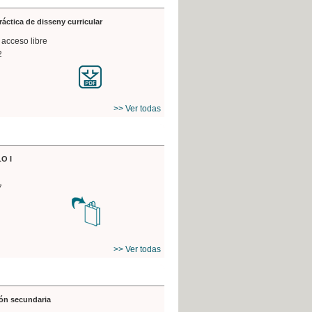
práctica de disseny curricular
 acceso libre
2
>> Ver todas
O I
7
>> Ver todas
ón secundaria