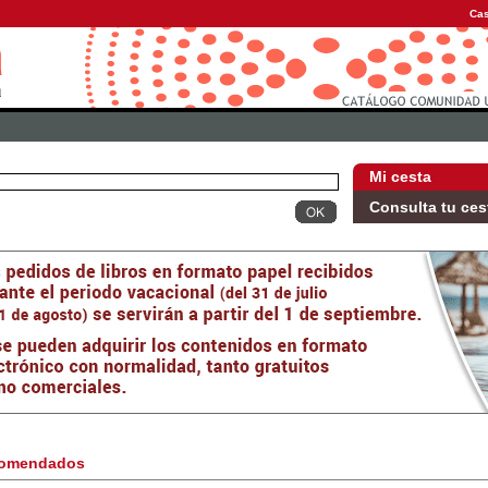
Cas
Mi cesta
Consulta tu ces
omendados