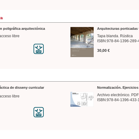
ra
n poligráfica arquitectónica
Arquitecturas porticadas 
acceso libre
Tapa blanda. Rústica
ISBN:978-84-1396-289-
30,00 €
ráctica de disseny curricular
Normalización. Ejercicio
Archivo electrónico. PDF
acceso libre
ISBN:978-84-1396-433-