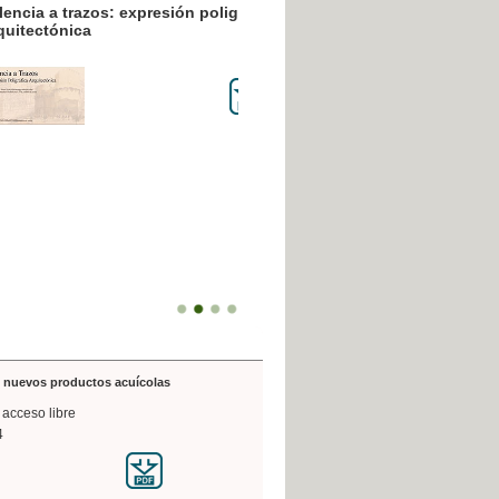
resión poligráfica
de nuevos productos acuícolas
 acceso libre
4