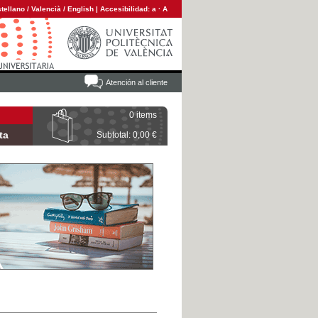
tellano
/
Valencià
/
English
|
Accesibilidad:
a
·
A
Atención al cliente
0 items
ta
Subtotal: 0,00 €