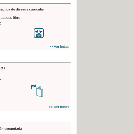
práctica de disseny curricular
 acceso libre
2
>> Ver todas
O I
7
>> Ver todas
ón secundaria