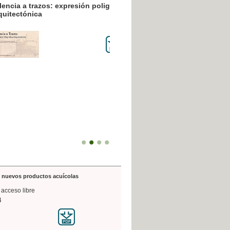
resión poligráfica
de nuevos productos acuícolas
 acceso libre
4