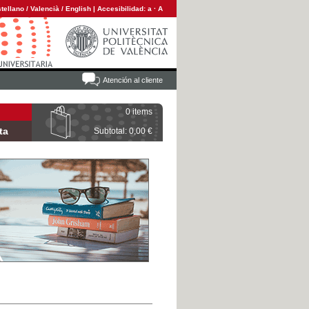
tellano
/
Valencià
/
English
|
Accesibilidad:
a
·
A
Atención al cliente
0 items
ta
Subtotal: 0,00 €