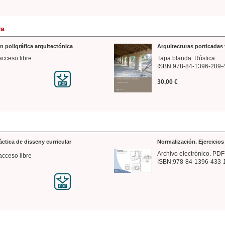
ra
n poligráfica arquitectónica
Arquitecturas porticadas 
acceso libre
Tapa blanda. Rústica
ISBN:978-84-1396-289-
30,00 €
ráctica de disseny curricular
Normalización. Ejercicio
Archivo electrónico. PDF
acceso libre
ISBN:978-84-1396-433-