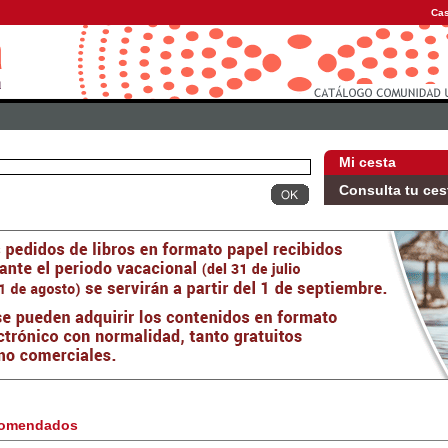
Cas
Mi cesta
Consulta tu ces
omendados