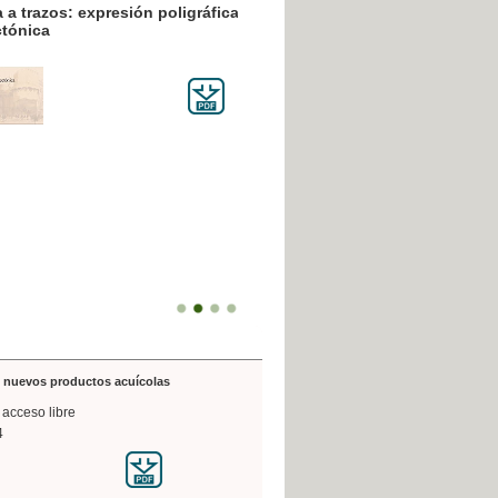
resión poligráfica
de nuevos productos acuícolas
 acceso libre
4