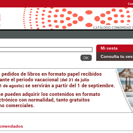
Cas
Mi cesta
Consulta tu ces
omendados