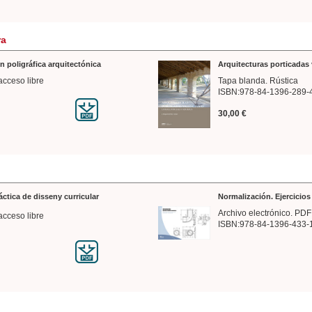
ra
n poligráfica arquitectónica
Arquitecturas porticadas 
acceso libre
Tapa blanda. Rústica
ISBN:978-84-1396-289-
30,00 €
ráctica de disseny curricular
Normalización. Ejercicio
Archivo electrónico. PDF
acceso libre
ISBN:978-84-1396-433-