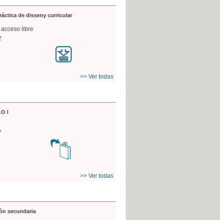
práctica de disseny curricular
 acceso libre
2
>> Ver todas
O I
7
>> Ver todas
ón secundaria