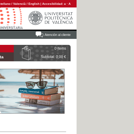
tellano
/
Valencià
/
English
|
Accesibilidad:
a
·
A
Atención al cliente
0 items
ta
Subtotal: 0,00 €