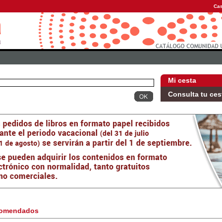
Cas
Mi cesta
Consulta tu ces
omendados