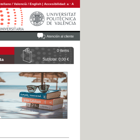
tellano
/
Valencià
/
English
|
Accesibilidad:
a
·
A
Atención al cliente
0 items
ta
Subtotal: 0,00 €