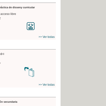
práctica de disseny curricular
 acceso libre
2
>> Ver todas
O I
7
>> Ver todas
ón secundaria