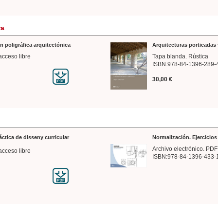
ra
n poligráfica arquitectónica
Arquitecturas porticadas 
acceso libre
Tapa blanda. Rústica
ISBN:978-84-1396-289-
30,00 €
ráctica de disseny curricular
Normalización. Ejercicio
Archivo electrónico. PDF
acceso libre
ISBN:978-84-1396-433-