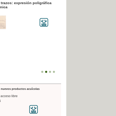
resión poligráfica
de nuevos productos acuícolas
 acceso libre
4