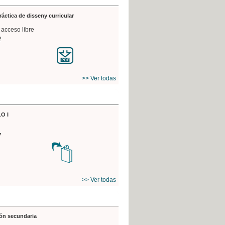
práctica de disseny curricular
 acceso libre
2
>> Ver todas
O I
7
>> Ver todas
ón secundaria