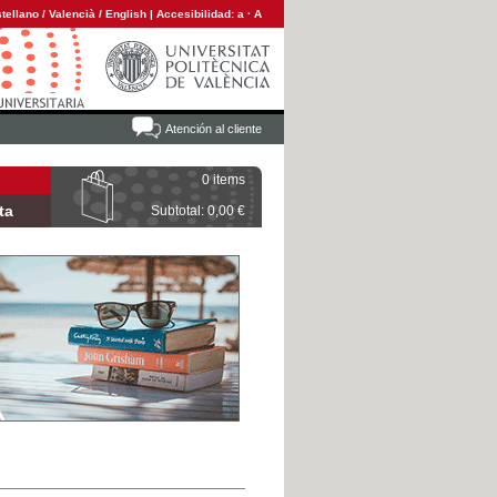
tellano
/
Valencià
/
English
|
Accesibilidad:
a
·
A
Atención al cliente
0 items
ta
Subtotal: 0,00 €