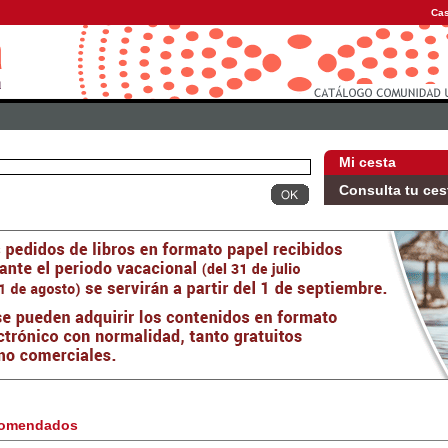
Cas
Mi cesta
Consulta tu ces
omendados