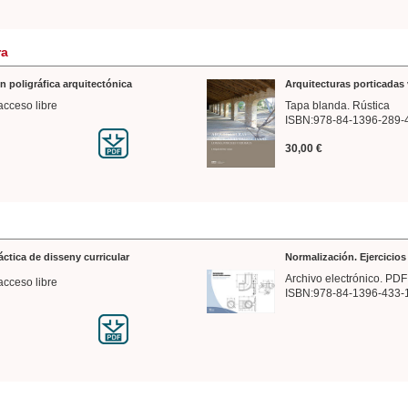
ra
n poligráfica arquitectónica
Arquitecturas porticadas 
acceso libre
Tapa blanda. Rústica
ISBN:978-84-1396-289-
30,00 €
ráctica de disseny curricular
Normalización. Ejercicio
Archivo electrónico. PDF
acceso libre
ISBN:978-84-1396-433-