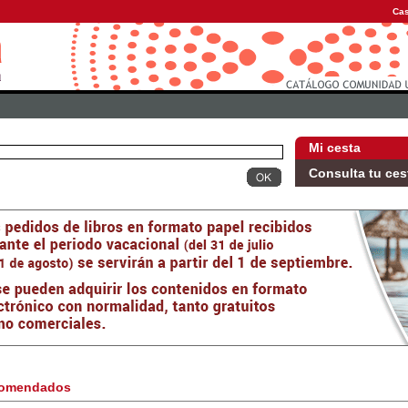
Cas
Mi cesta
Consulta tu ces
omendados