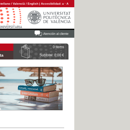
tellano
/
Valencià
/
English
|
Accesibilidad:
a
·
A
Atención al cliente
0 items
ta
Subtotal: 0,00 €