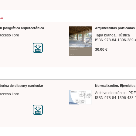
ra
n poligráfica arquitectónica
Arquitecturas porticadas 
acceso libre
Tapa blanda. Rústica
ISBN:978-84-1396-289-
30,00 €
ráctica de disseny curricular
Normalización. Ejercicio
Archivo electrónico. PDF
acceso libre
ISBN:978-84-1396-433-