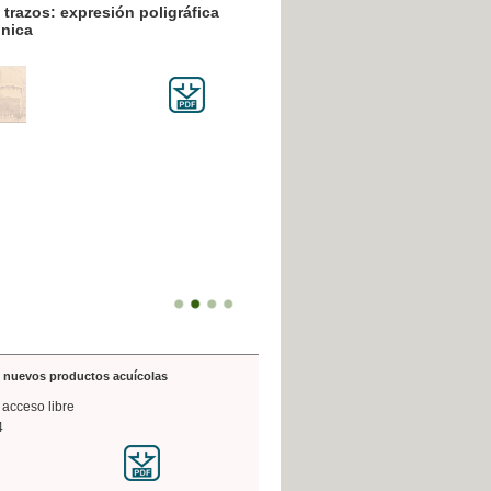
resión poligráfica
de nuevos productos acuícolas
 acceso libre
4