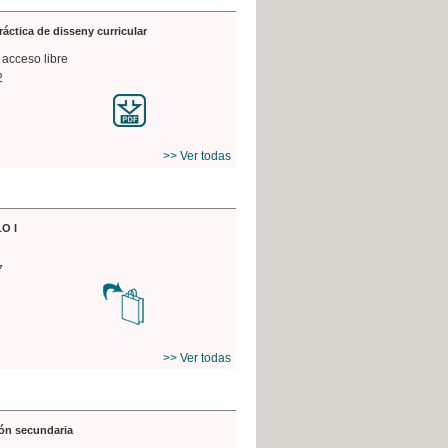
práctica de disseny curricular
 acceso libre
2
>> Ver todas
O I
7
>> Ver todas
ón secundaria