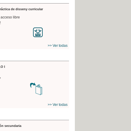
práctica de disseny curricular
 acceso libre
2
>> Ver todas
O I
7
>> Ver todas
ón secundaria