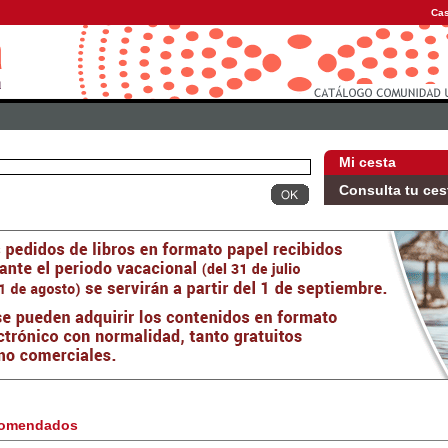
Cas
Mi cesta
Consulta tu ces
omendados