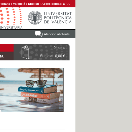
tellano
/
Valencià
/
English
|
Accesibilidad:
a
·
A
Atención al cliente
0 items
ta
Subtotal: 0,00 €