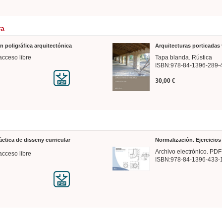
ra
n poligráfica arquitectónica
Arquitecturas porticadas 
acceso libre
Tapa blanda. Rústica
ISBN:978-84-1396-289-
30,00 €
ráctica de disseny curricular
Normalización. Ejercicio
Archivo electrónico. PDF
acceso libre
ISBN:978-84-1396-433-