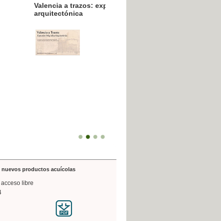
resión poligráfica
de nuevos productos acuícolas
 acceso libre
4