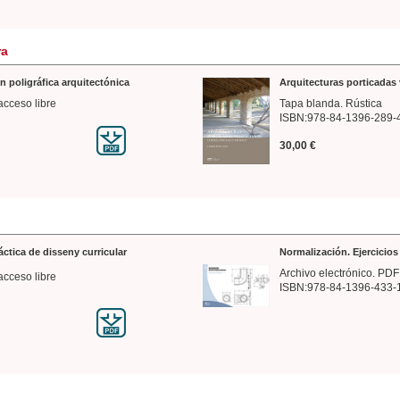
ra
n poligráfica arquitectónica
Arquitecturas porticadas 
acceso libre
Tapa blanda. Rústica
ISBN:978-84-1396-289-
30,00 €
ráctica de disseny curricular
Normalización. Ejercicio
Archivo electrónico. PDF
acceso libre
ISBN:978-84-1396-433-