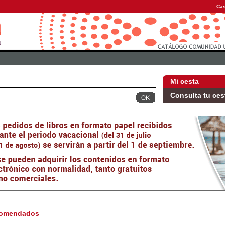
Cas
Mi cesta
Consulta tu ces
omendados