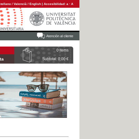
tellano
/
Valencià
/
English
|
Accesibilidad:
a
·
A
Atención al cliente
0 items
ta
Subtotal: 0,00 €