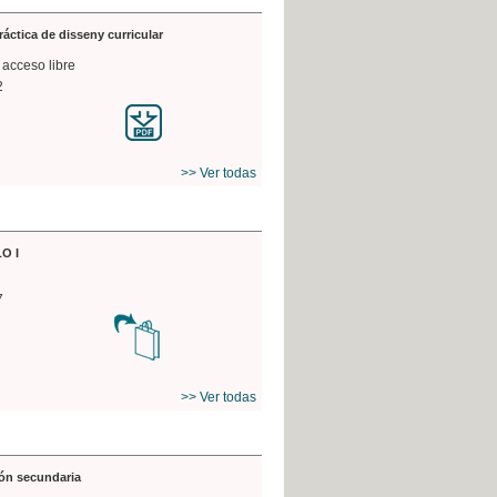
práctica de disseny curricular
 acceso libre
2
>> Ver todas
O I
7
>> Ver todas
ón secundaria