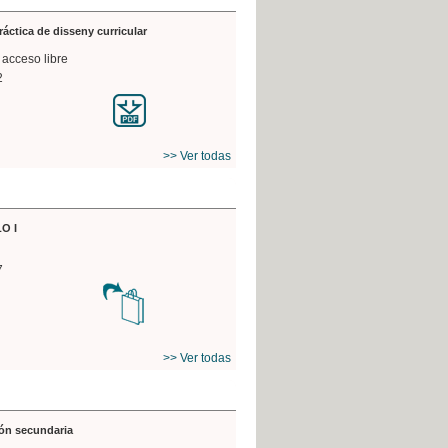
práctica de disseny curricular
 acceso libre
2
>> Ver todas
O I
7
>> Ver todas
ón secundaria