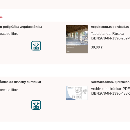
ra
n poligráfica arquitectónica
Arquitecturas porticadas 
acceso libre
Tapa blanda. Rústica
ISBN:978-84-1396-289-
30,00 €
ráctica de disseny curricular
Normalización. Ejercicio
Archivo electrónico. PDF
acceso libre
ISBN:978-84-1396-433-