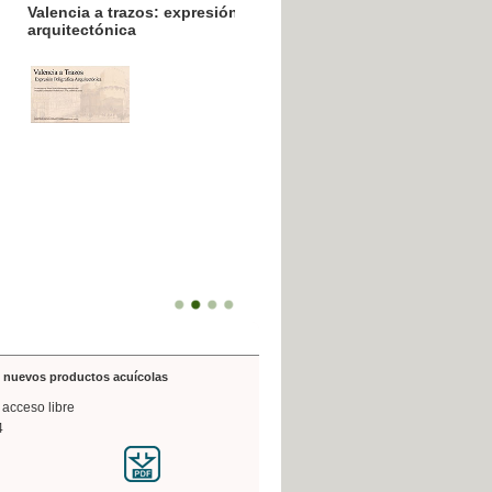
resión poligráfica
de nuevos productos acuícolas
 acceso libre
4