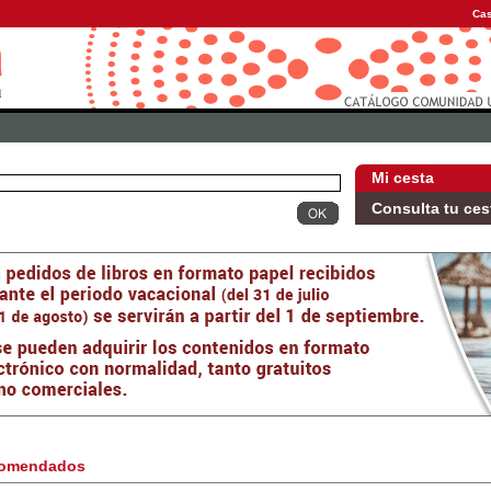
Cas
Mi cesta
Consulta tu ces
omendados