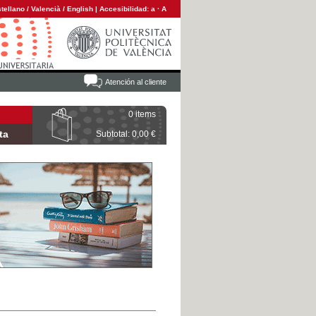
tellano
/
Valencià
/
English
|
Accesibilidad:
a
·
A
Atención al cliente
0 items
ta
Subtotal: 0,00 €