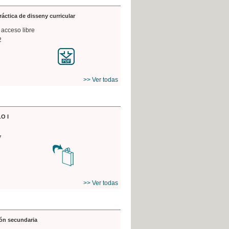
práctica de disseny curricular
 acceso libre
2
>> Ver todas
O I
7
>> Ver todas
ón secundaria