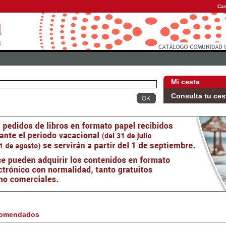
Cas
Mi cesta
Consulta tu ces
omendados