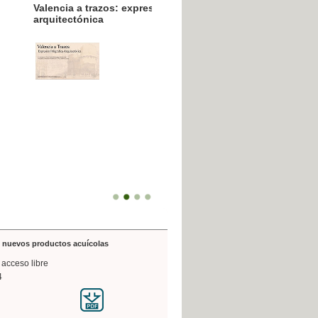
resión poligráfica
de nuevos productos acuícolas
 acceso libre
4