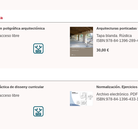
ra
n poligráfica arquitectónica
Arquitecturas porticadas 
acceso libre
Tapa blanda. Rústica
ISBN:978-84-1396-289-
30,00 €
ráctica de disseny curricular
Normalización. Ejercicio
Archivo electrónico. PDF
acceso libre
ISBN:978-84-1396-433-