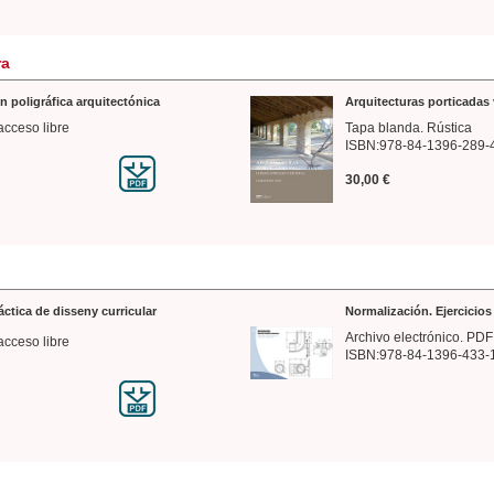
ra
n poligráfica arquitectónica
Arquitecturas porticadas 
acceso libre
Tapa blanda. Rústica
ISBN:978-84-1396-289-
30,00 €
ráctica de disseny curricular
Normalización. Ejercicio
Archivo electrónico. PDF
acceso libre
ISBN:978-84-1396-433-