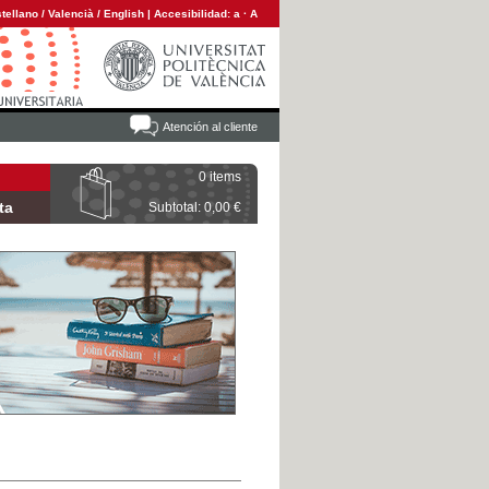
tellano
/
Valencià
/
English
|
Accesibilidad:
a
·
A
Atención al cliente
0 items
ta
Subtotal: 0,00 €