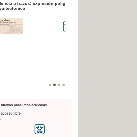
resión poligráfica
de nuevos productos acuícolas
 acceso libre
4