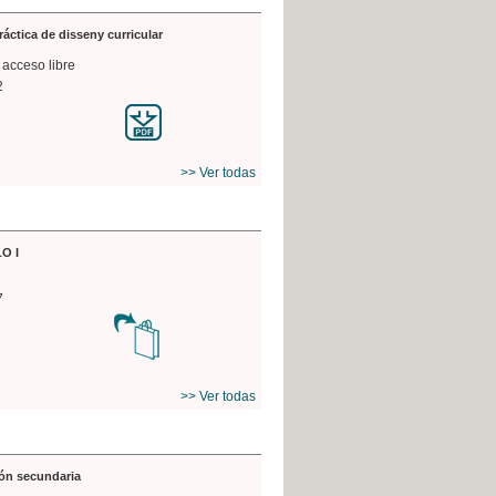
práctica de disseny curricular
 acceso libre
2
>> Ver todas
O I
7
>> Ver todas
ón secundaria