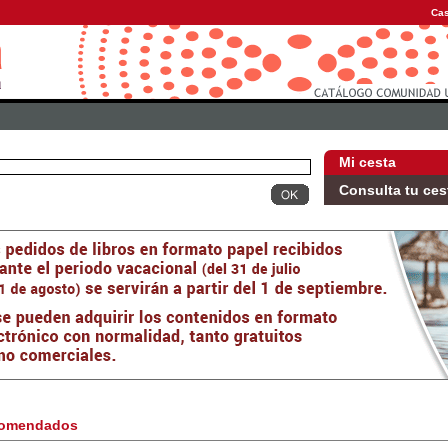
Cas
Mi cesta
Consulta tu ces
omendados