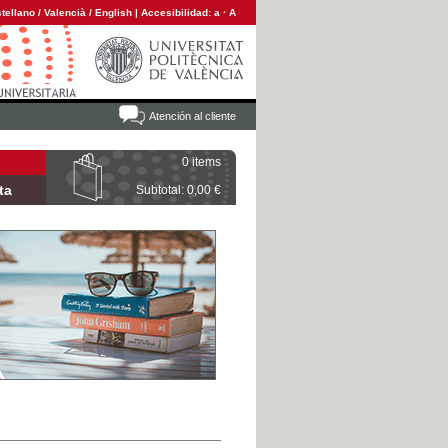
tellano
/
Valencià
/
English
|
Accesibilidad:
a
·
A
Atención al cliente
0 items
ta
Subtotal: 0,00 €