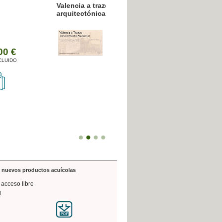
resión poligráfica
de nuevos productos acuícolas
 acceso libre
4