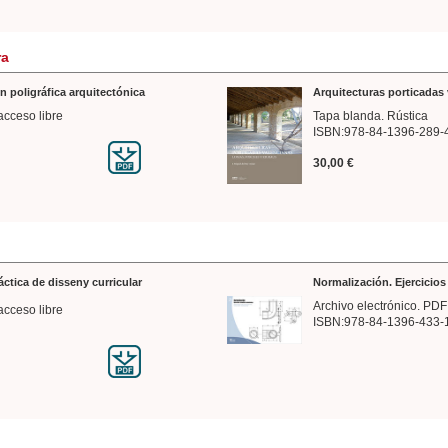
ra
n poligráfica arquitectónica
Arquitecturas porticadas 
acceso libre
Tapa blanda. Rústica
ISBN:978-84-1396-289-
30,00 €
ráctica de disseny curricular
Normalización. Ejercicio
Archivo electrónico. PDF
acceso libre
ISBN:978-84-1396-433-