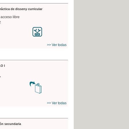
práctica de disseny curricular
 acceso libre
2
>> Ver todas
O I
7
>> Ver todas
ón secundaria