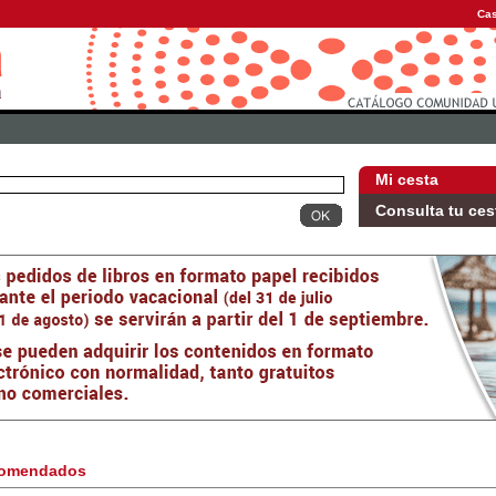
Cas
Mi cesta
Consulta tu ces
omendados