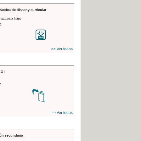
práctica de disseny curricular
 acceso libre
2
>> Ver todas
O I
7
>> Ver todas
ón secundaria