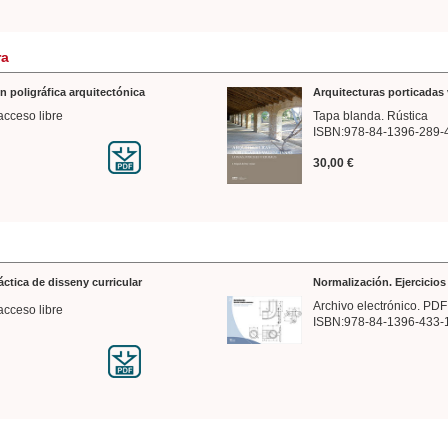
ra
n poligráfica arquitectónica
Arquitecturas porticadas 
acceso libre
Tapa blanda. Rústica
ISBN:978-84-1396-289-
30,00 €
ráctica de disseny curricular
Normalización. Ejercicio
Archivo electrónico. PDF
acceso libre
ISBN:978-84-1396-433-