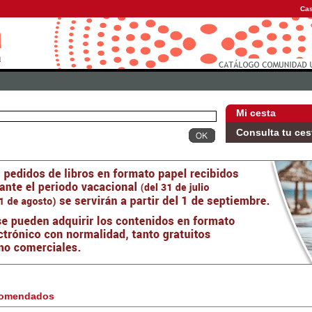
Cas
Mi cesta
Consulta tu ces
omendados