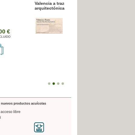
resión poligráfica
de nuevos productos acuícolas
 acceso libre
4