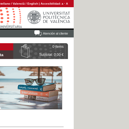
tellano
/
Valencià
/
English
|
Accesibilidad:
a
·
A
Atención al cliente
0 items
ta
Subtotal: 0,00 €