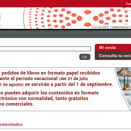
Cas
Mi cesta
Consulta tu ces
omendados