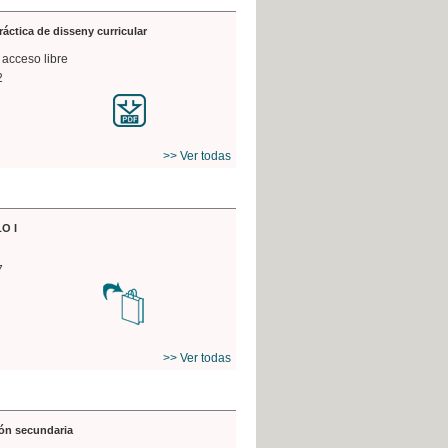
práctica de disseny curricular
 acceso libre
2
>> Ver todas
O I
7
>> Ver todas
ón secundaria