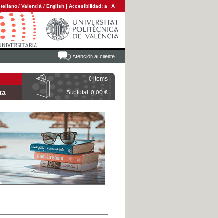
tellano
/
Valencià
/
English
|
Accesibilidad:
a
·
A
Atención al cliente
0 items
ta
Subtotal: 0,00 €