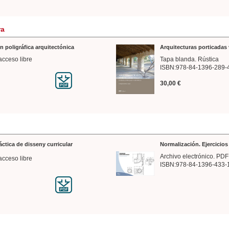
ra
n poligráfica arquitectónica
Arquitecturas porticadas 
acceso libre
Tapa blanda. Rústica
ISBN:978-84-1396-289-
30,00 €
ráctica de disseny curricular
Normalización. Ejercicio
Archivo electrónico. PDF
acceso libre
ISBN:978-84-1396-433-