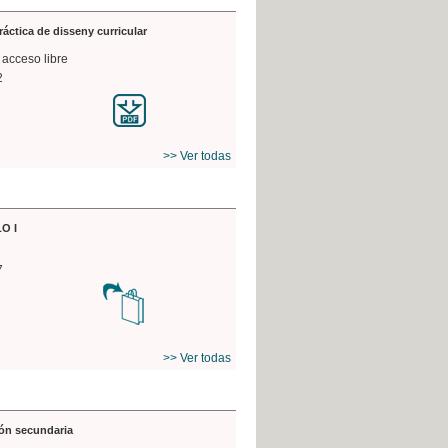
práctica de disseny curricular
 acceso libre
2
>> Ver todas
O I
7
>> Ver todas
ón secundaria