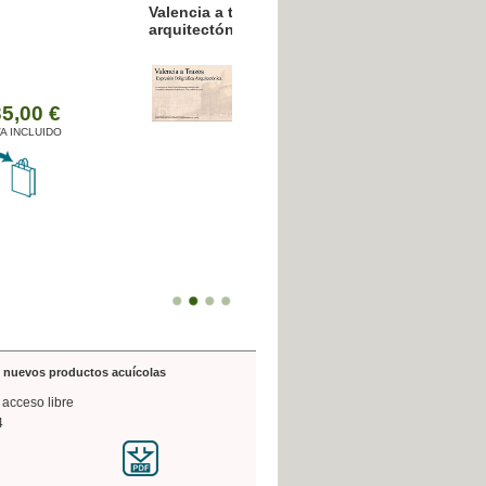
resión poligráfica
de nuevos productos acuícolas
 acceso libre
4