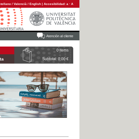
tellano
/
Valencià
/
English
|
Accesibilidad:
a
·
A
Atención al cliente
0 items
ta
Subtotal: 0,00 €