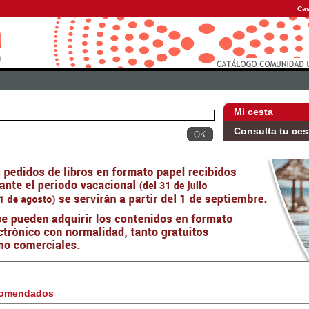
Cas
Mi cesta
Consulta tu ces
omendados