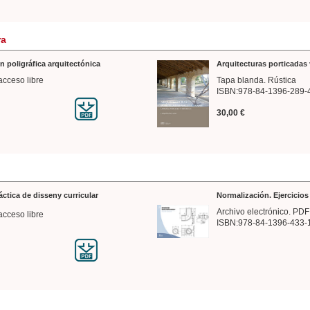
ra
n poligráfica arquitectónica
Arquitecturas porticadas 
acceso libre
Tapa blanda. Rústica
ISBN:978-84-1396-289-
30,00 €
ráctica de disseny curricular
Normalización. Ejercicio
Archivo electrónico. PDF
acceso libre
ISBN:978-84-1396-433-