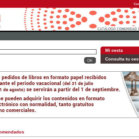
Cas
Mi cesta
Consulta tu ces
omendados