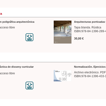
ra
n poligráfica arquitectónica
Arquitecturas porticadas 
acceso libre
Tapa blanda. Rústica
ISBN:978-84-1396-289-
30,00 €
ráctica de disseny curricular
Normalización. Ejercicio
Archivo electrónico. PDF
acceso libre
ISBN:978-84-1396-433-