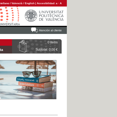
tellano
/
Valencià
/
English
|
Accesibilidad:
a
·
A
Atención al cliente
0 items
ta
Subtotal: 0,00 €