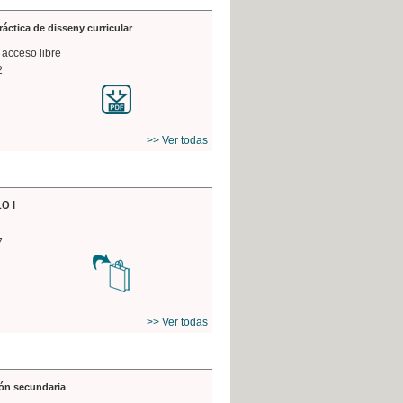
práctica de disseny curricular
 acceso libre
2
>> Ver todas
O I
7
>> Ver todas
ón secundaria