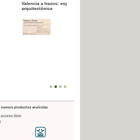
resión poligráfica
de nuevos productos acuícolas
 acceso libre
4