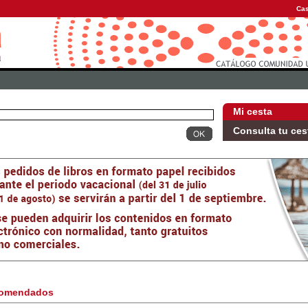
Cas
Mi cesta
Consulta tu ces
omendados