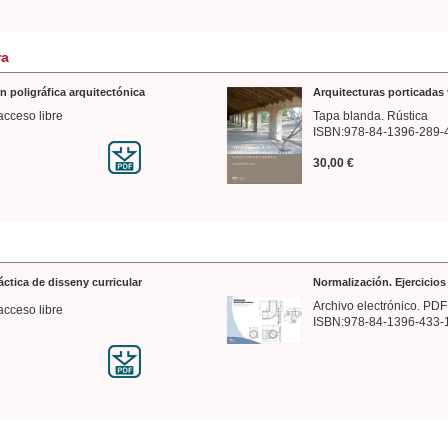
ra
n poligráfica arquitectónica
Arquitecturas porticadas 
acceso libre
Tapa blanda. Rústica
ISBN:978-84-1396-289-
30,00 €
ráctica de disseny curricular
Normalización. Ejercicio
Archivo electrónico. PDF
acceso libre
ISBN:978-84-1396-433-