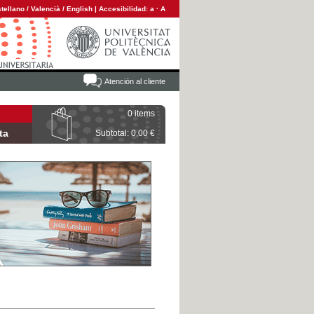
tellano
/
Valencià
/
English
|
Accesibilidad:
a
·
A
Atención al cliente
0 items
ta
Subtotal: 0,00 €