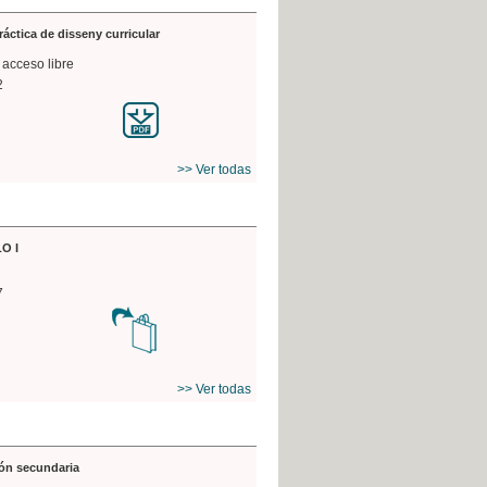
práctica de disseny curricular
 acceso libre
2
>> Ver todas
O I
7
>> Ver todas
ón secundaria