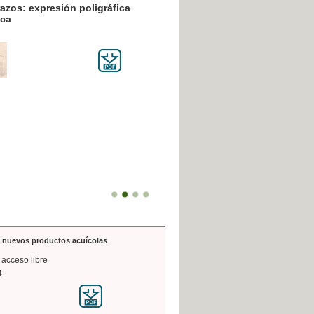
resión poligráfica
de nuevos productos acuícolas
 acceso libre
4