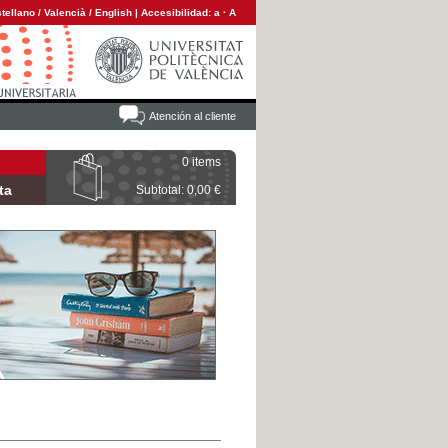
tellano
/
Valencià
/
English
|
Accesibilidad:
a
·
A
Atención al cliente
0 items
ta
Subtotal: 0,00 €