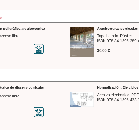
ra
n poligráfica arquitectónica
Arquitecturas porticadas 
acceso libre
Tapa blanda. Rústica
ISBN:978-84-1396-289-
30,00 €
ráctica de disseny curricular
Normalización. Ejercicio
Archivo electrónico. PDF
acceso libre
ISBN:978-84-1396-433-