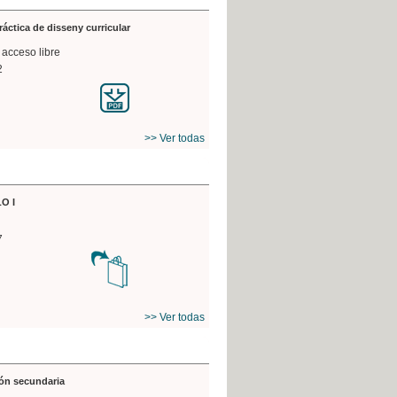
práctica de disseny curricular
 acceso libre
2
>> Ver todas
O I
7
>> Ver todas
ón secundaria