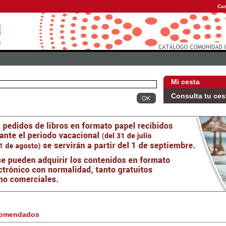
Cas
Mi cesta
Consulta tu ces
omendados