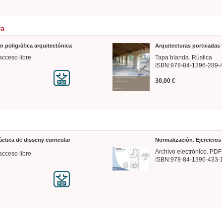
ra
n poligráfica arquitectónica
Arquitecturas porticadas 
acceso libre
Tapa blanda. Rústica
ISBN:978-84-1396-289-
30,00 €
ráctica de disseny curricular
Normalización. Ejercicio
Archivo electrónico. PDF
acceso libre
ISBN:978-84-1396-433-