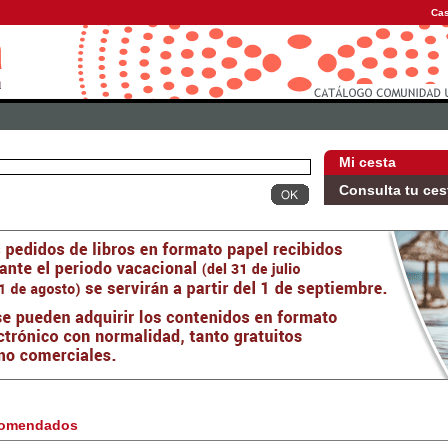
Cas
Mi cesta
Consulta tu ces
omendados