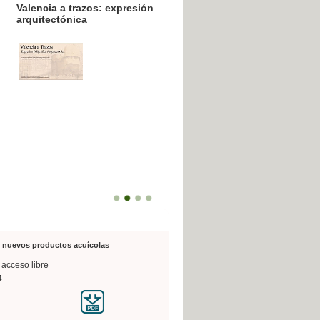
resión poligráfica
de nuevos productos acuícolas
 acceso libre
4