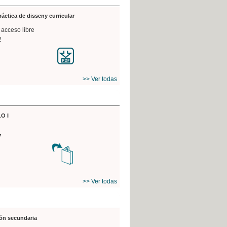
práctica de disseny curricular
 acceso libre
2
>> Ver todas
O I
7
>> Ver todas
ón secundaria