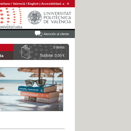
tellano
/
Valencià
/
English
|
Accesibilidad:
a
·
A
Atención al cliente
0 items
ta
Subtotal: 0,00 €