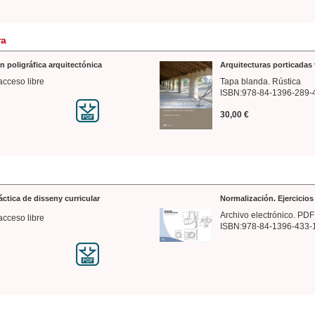
ra
n poligráfica arquitectónica
Arquitecturas porticadas 
acceso libre
Tapa blanda. Rústica
ISBN:978-84-1396-289-
30,00 €
ráctica de disseny curricular
Normalización. Ejercicio
Archivo electrónico. PDF
acceso libre
ISBN:978-84-1396-433-