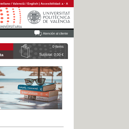
tellano
/
Valencià
/
English
|
Accesibilidad:
a
·
A
Atención al cliente
0 items
ta
Subtotal: 0,00 €