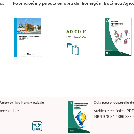
ánica Agroalimentaria
Valencia a trazos: exp
arquitectónica
35,00 €
IVA INCLUIDO
áster en jardinería y paisaje
Guía para el desarrollo 
acceso libre
Archivo electrónico. PDF
ISBN:978-84-1396-388-