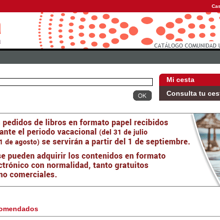
Cas
Mi cesta
Consulta tu ces
omendados