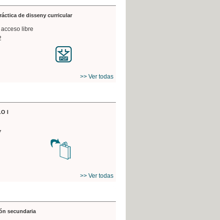
práctica de disseny curricular
 acceso libre
2
>> Ver todas
O I
7
>> Ver todas
ón secundaria