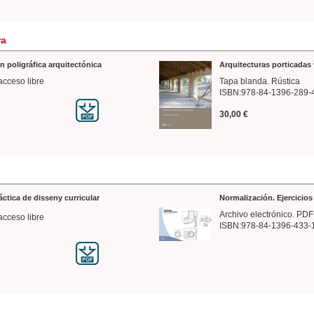
ra
n poligráfica arquitectónica
Arquitecturas porticadas 
acceso libre
Tapa blanda. Rústica
ISBN:978-84-1396-289-
30,00 €
ráctica de disseny curricular
Normalización. Ejercicio
Archivo electrónico. PDF
acceso libre
ISBN:978-84-1396-433-