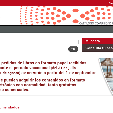
Cas
Mi cesta
Consulta tu ces
omendados