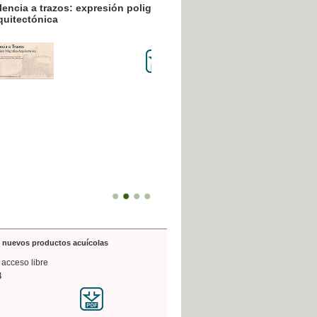
resión poligráfica
de nuevos productos acuícolas
 acceso libre
4