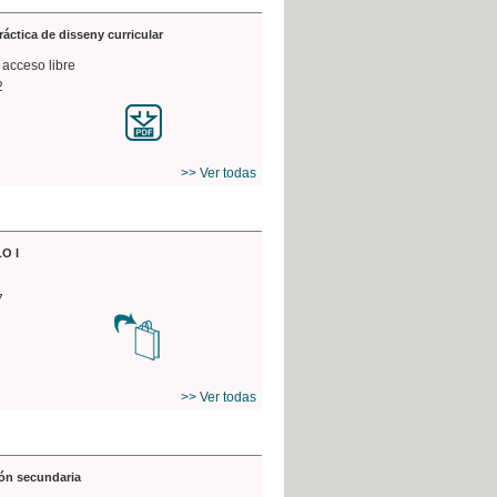
práctica de disseny curricular
 acceso libre
2
>> Ver todas
O I
7
>> Ver todas
ón secundaria