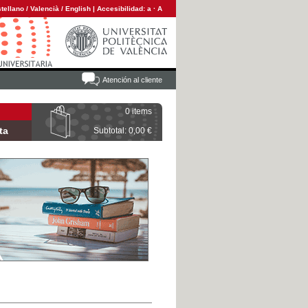
tellano
/
Valencià
/
English
|
Accesibilidad:
a
·
A
Atención al cliente
0 items
ta
Subtotal: 0,00 €