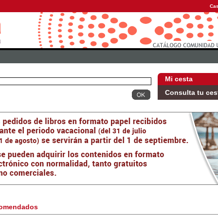
Cas
Mi cesta
Consulta tu ces
omendados