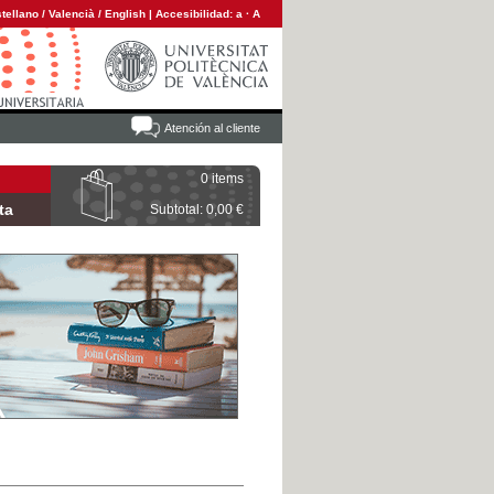
tellano
/
Valencià
/
English
|
Accesibilidad:
a
·
A
Atención al cliente
0 items
ta
Subtotal: 0,00 €