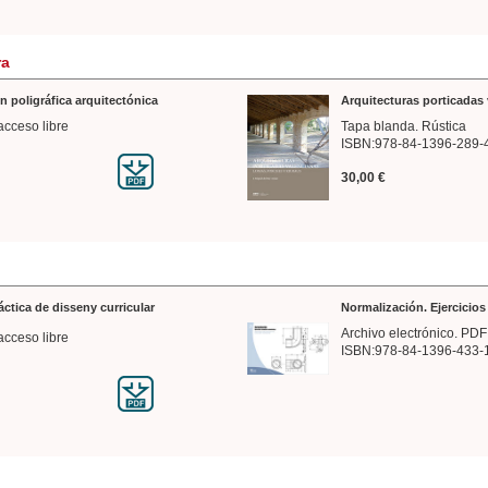
ra
n poligráfica arquitectónica
Arquitecturas porticadas 
acceso libre
Tapa blanda. Rústica
ISBN:978-84-1396-289-
30,00 €
ráctica de disseny curricular
Normalización. Ejercicio
Archivo electrónico. PDF
acceso libre
ISBN:978-84-1396-433-