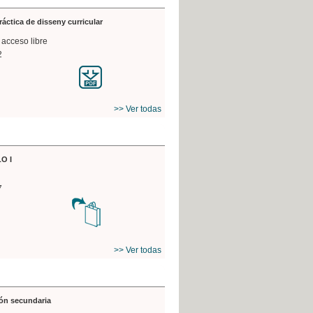
práctica de disseny curricular
 acceso libre
2
>> Ver todas
O I
7
>> Ver todas
ón secundaria