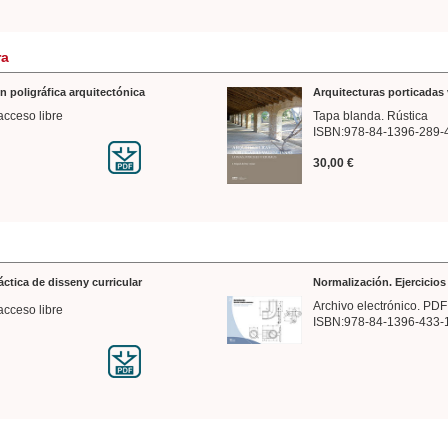
ra
n poligráfica arquitectónica
Arquitecturas porticadas 
acceso libre
Tapa blanda. Rústica
ISBN:978-84-1396-289-
30,00 €
ráctica de disseny curricular
Normalización. Ejercicio
Archivo electrónico. PDF
acceso libre
ISBN:978-84-1396-433-