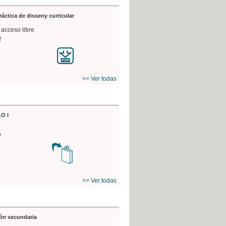
práctica de disseny curricular
 acceso libre
2
>> Ver todas
O I
7
>> Ver todas
ón secundaria