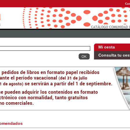
Cas
Mi cesta
Consulta tu ces
omendados