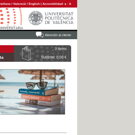
tellano
/
Valencià
/
English
|
Accesibilidad:
a
·
A
Atención al cliente
0 items
ta
Subtotal: 0,00 €