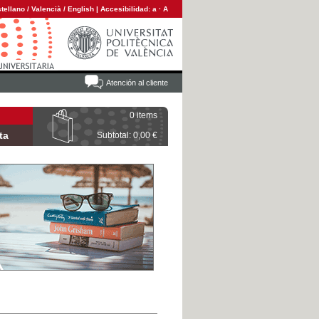
tellano
/
Valencià
/
English
|
Accesibilidad:
a
·
A
Atención al cliente
0 items
ta
Subtotal: 0,00 €