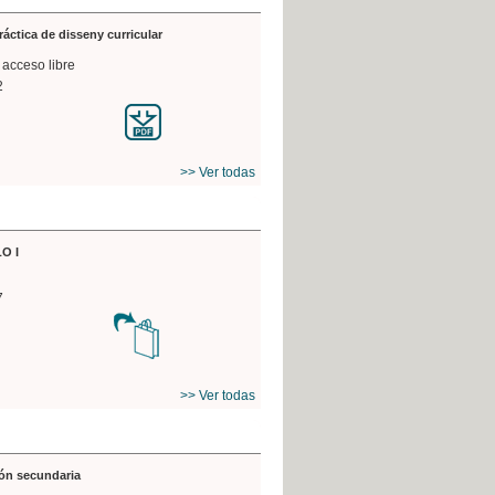
práctica de disseny curricular
 acceso libre
2
>> Ver todas
O I
7
>> Ver todas
ón secundaria