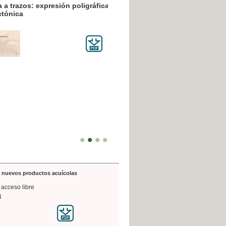
resión poligráfica
de nuevos productos acuícolas
 acceso libre
4