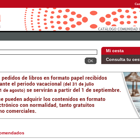
Cas
Mi cesta
Consulta tu ces
omendados