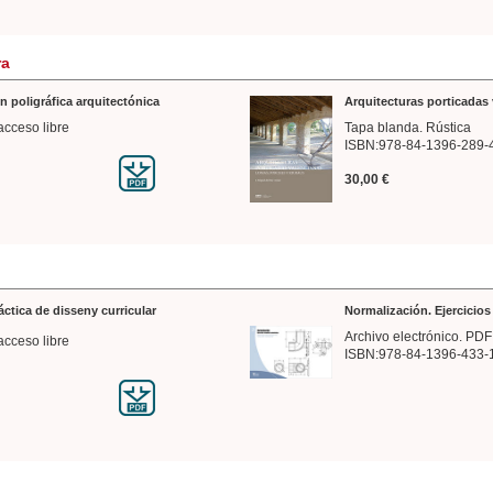
ra
n poligráfica arquitectónica
Arquitecturas porticadas 
acceso libre
Tapa blanda. Rústica
ISBN:978-84-1396-289-
30,00 €
ráctica de disseny curricular
Normalización. Ejercicio
Archivo electrónico. PDF
acceso libre
ISBN:978-84-1396-433-