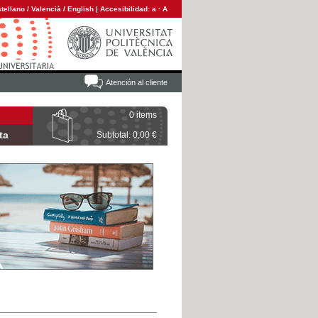
tellano
/
Valencià
/
English
|
Accesibilidad:
a
·
A
Atención al cliente
0 items
ta
Subtotal: 0,00 €