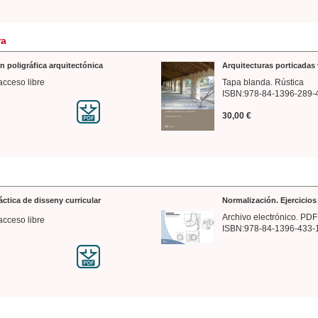
ra
n poligráfica arquitectónica
Arquitecturas porticadas 
acceso libre
Tapa blanda. Rústica
ISBN:978-84-1396-289-
30,00 €
ráctica de disseny curricular
Normalización. Ejercicio
Archivo electrónico. PDF
acceso libre
ISBN:978-84-1396-433-