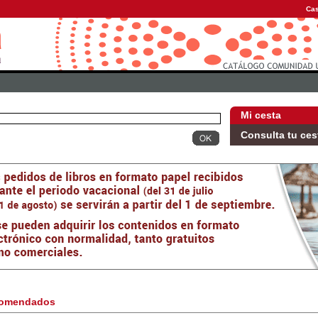
Cas
Mi cesta
Consulta tu ces
omendados