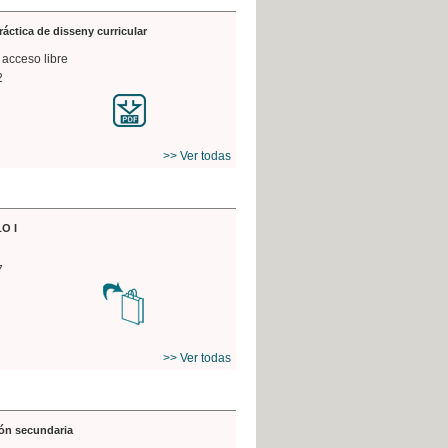
práctica de disseny curricular
 acceso libre
2
>> Ver todas
O I
7
>> Ver todas
ón secundaria