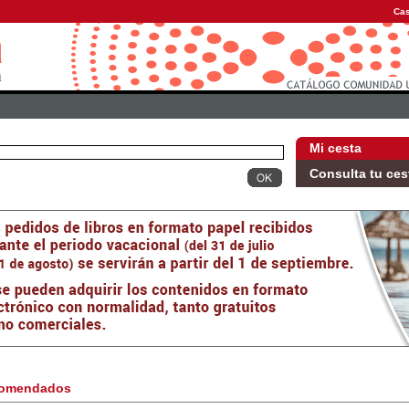
Cas
Mi cesta
Consulta tu ces
omendados