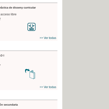
práctica de disseny curricular
 acceso libre
2
>> Ver todas
O I
7
>> Ver todas
ón secundaria