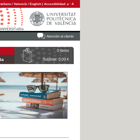
tellano
/
Valencià
/
English
|
Accesibilidad:
a
·
A
Atención al cliente
0 items
ta
Subtotal: 0,00 €