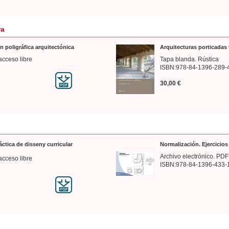
ra
n poligráfica arquitectónica
Arquitecturas porticadas 
acceso libre
Tapa blanda. Rústica
ISBN:978-84-1396-289-
30,00 €
ráctica de disseny curricular
Normalización. Ejercicio
Archivo electrónico. PDF
acceso libre
ISBN:978-84-1396-433-