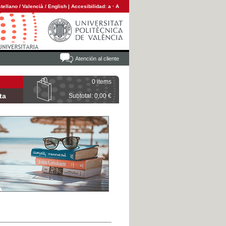
tellano
/
Valencià
/
English
|
Accesibilidad:
a
·
A
Atención al cliente
0 items
ta
Subtotal: 0,00 €