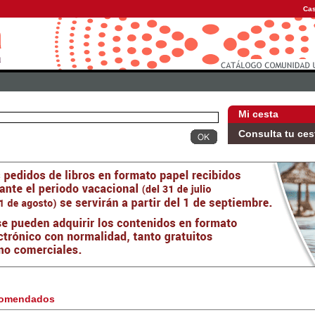
Cas
Mi cesta
Consulta tu ces
omendados