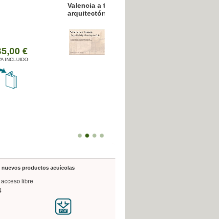
resión poligráfica
de nuevos productos acuícolas
 acceso libre
4