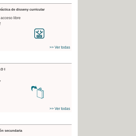
práctica de disseny curricular
 acceso libre
2
>> Ver todas
O I
7
>> Ver todas
ón secundaria