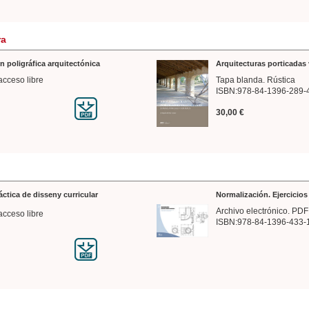
ra
n poligráfica arquitectónica
Arquitecturas porticadas 
acceso libre
Tapa blanda. Rústica
ISBN:978-84-1396-289-
30,00 €
ráctica de disseny curricular
Normalización. Ejercicio
Archivo electrónico. PDF
acceso libre
ISBN:978-84-1396-433-