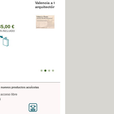
resión poligráfica
de nuevos productos acuícolas
 acceso libre
4