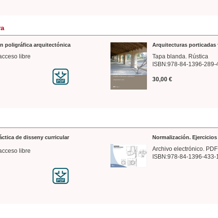
ra
n poligráfica arquitectónica
Arquitecturas porticadas 
acceso libre
Tapa blanda. Rústica
ISBN:978-84-1396-289-
30,00 €
ráctica de disseny curricular
Normalización. Ejercicio
Archivo electrónico. PDF
acceso libre
ISBN:978-84-1396-433-