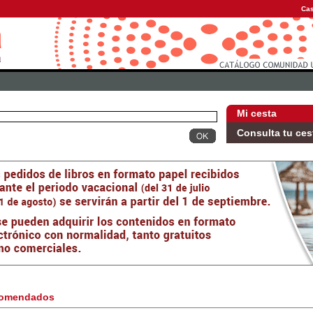
Cas
Mi cesta
Consulta tu ces
omendados