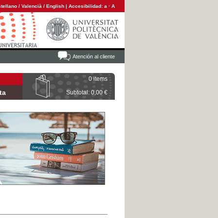
tellano
/
Valencià
/
English
|
Accesibilidad:
a
·
A
Atención al cliente
0 items
ta
Subtotal: 0,00 €