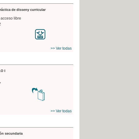
práctica de disseny curricular
 acceso libre
2
>> Ver todas
O I
7
>> Ver todas
ón secundaria