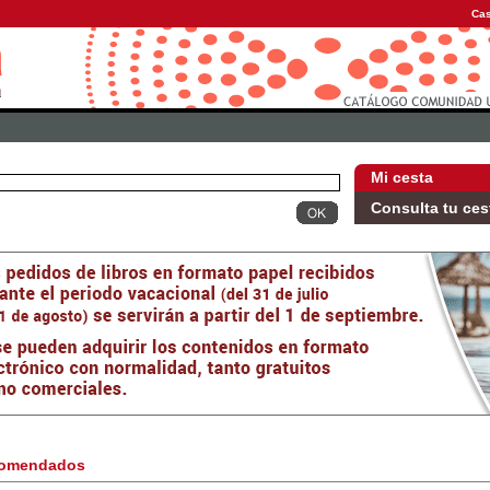
Cas
Mi cesta
Consulta tu ces
omendados