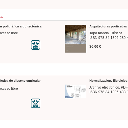
ra
n poligráfica arquitectónica
Arquitecturas porticadas 
acceso libre
Tapa blanda. Rústica
ISBN:978-84-1396-289-
30,00 €
ráctica de disseny curricular
Normalización. Ejercicio
Archivo electrónico. PDF
acceso libre
ISBN:978-84-1396-433-