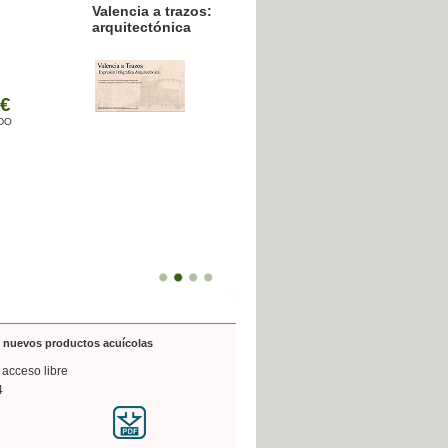
resión poligráfica
de nuevos productos acuícolas
 acceso libre
4