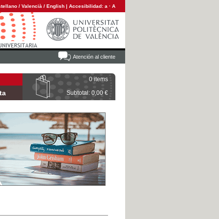
tellano
/
Valencià
/
English
|
Accesibilidad:
a
·
A
Atención al cliente
0 items
ta
Subtotal: 0,00 €