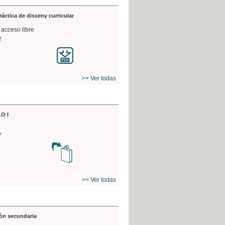
práctica de disseny curricular
 acceso libre
2
>> Ver todas
O I
7
>> Ver todas
ón secundaria