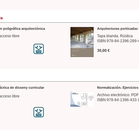
ra
n poligráfica arquitectónica
Arquitecturas porticadas 
acceso libre
Tapa blanda. Rústica
ISBN:978-84-1396-289-
30,00 €
ráctica de disseny curricular
Normalización. Ejercicio
Archivo electrónico. PDF
acceso libre
ISBN:978-84-1396-433-