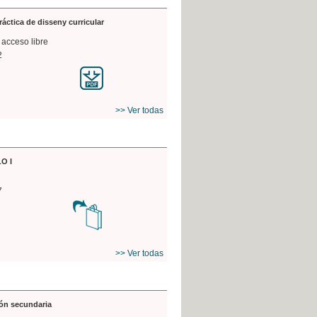
práctica de disseny curricular
 acceso libre
2
>> Ver todas
O I
7
>> Ver todas
ón secundaria