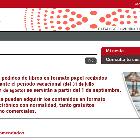
Cas
Mi cesta
Consulta tu ces
omendados