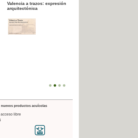
resión poligráfica
de nuevos productos acuícolas
 acceso libre
4