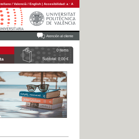
tellano
/
Valencià
/
English
|
Accesibilidad:
a
·
A
Atención al cliente
0 items
ta
Subtotal: 0,00 €